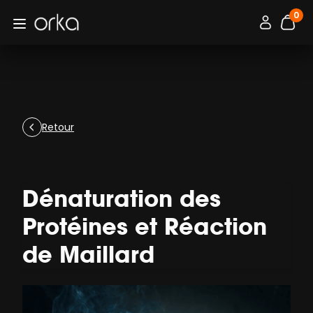
0
Orka
Connexion / 
Open menu
artic
Retour
Dénaturation des
Protéines et Réaction
de Maillard