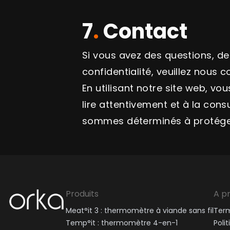
7
.
Contact
Si vous avez des questions, d
confidentialité, veuillez nous 
En utilisant notre site web, v
lire attentivement et à la con
sommes déterminés à protéger 
Orka
Produits
A p
Meat°it 3 : thermomètre à viande sans fil
Term
Temp°it : thermomètre 4-en-1
Poli