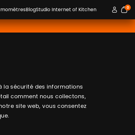
0
Connexion 
ermomètres
Blog
Studio Internet of Kitchen
artic
 la sécurité des informations
étail comment nous collectons,
 notre site web, vous consentez
que.