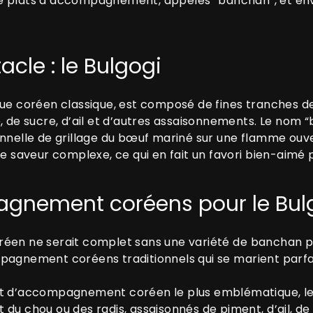
e plats d’accompagnement, appelés “banchan”, et enve
acle : le Bulgogi
ecue coréen classique, est composé de fines tranches
, de sucre, d’ail et d’autres assaisonnements. Le nom “b
onnelle de grillage du bœuf mariné sur une flamme ouve
 de saveur complexe, ce qui en fait un favori bien-aim
agnement coréens pour le Bul
réen ne serait complet sans une variété de banchan p
pagnement coréens traditionnels qui se marient parfa
t d’accompagnement coréen le plus emblématique, le 
du chou ou des radis, assaisonnés de piment, d’ail, de