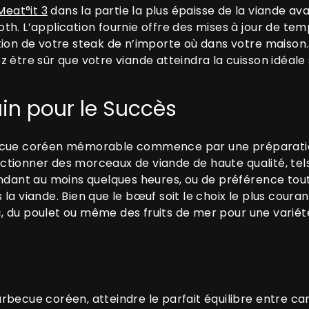
Meat°it 3
dans la partie la plus épaisse de la viande ava
th. L’application fournie offre des mises à jour de te
tion de votre steak de n’importe où dans votre maiso
 être sûr que votre viande atteindra la cuisson idéale 
ain pour le Succès
becue coréen mémorable commence par une préparation
tionner des morceaux de viande de haute qualité, tels
endant au moins quelques heures, ou de préférence tout
la viande. Bien que le bœuf soit le choix le plus coura
 du poulet ou même des fruits de mer pour une variété 
 barbecue coréen, atteindre le parfait équilibre entre c