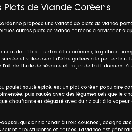
es Plats de Viande Coréens
e coréenne propose une variété de plats de viande parfa
quelques autres plats de viande coréens à envisager d’
le nom de côtes courtes à la coréenne, le galbi se c
sucrée et salée avant d’être grillées à la perfectio
e l’ail, de l’huile de sésame et du jus de fruit, donnant
 ou poulet sauté épicé, est un plat coréen populaire
mentée, puis sautés avec des légumes tels que le chou,
que chauffante et dégusté avec du riz cuit à la vapeur e
eopsal, qui signifie “chair à trois couches”, désigne de
es soient croustillantes et dorées. La viande est généra