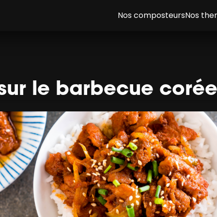
Nos composteurs
Nos th
 sur le barbecue coré