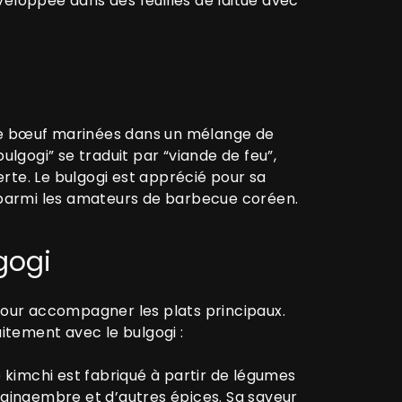
loppée dans des feuilles de laitue avec
 de bœuf marinées dans un mélange de
ulgogi” se traduit par “viande de feu”,
rte. Le bulgogi est apprécié pour sa
é parmi les amateurs de barbecue coréen.
gogi
our accompagner les plats principaux.
itement avec le bulgogi :
kimchi est fabriqué à partir de légumes
 gingembre et d’autres épices. Sa saveur