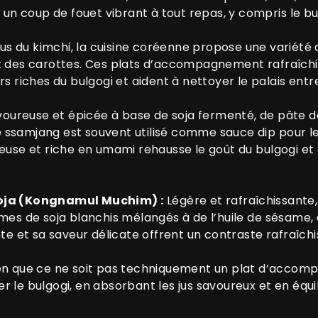
 un coup de fouet vibrant à tout repas, y compris le bu
us du kimchi, la cuisine coréenne propose une variété
 des carottes. Ces plats d’accompagnement rafraîchi
rs riches du bulgogi et aident à nettoyer le palais en
voureuse et épicée à base de soja fermenté, de pâte de
le ssamjang est souvent utilisé comme sauce dip pour l
euse et riche en umami rehausse le goût du bulgogi et
oja (Kongnamul Muchim) :
Légère et rafraîchissante,
es de soja blanchis mélangés à de l’huile de sésame, de
te et sa saveur délicate offrent un contraste rafraîchi
en que ce ne soit pas techniquement un plat d’accompa
le bulgogi, en absorbant les jus savoureux et en équili