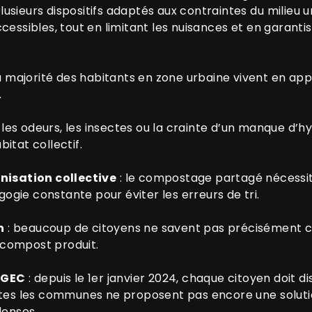
sieurs dispositifs adaptés aux contraintes du milieu urb
cessibles, tout en limitant les nuisances et en garanti
la majorité des habitants en zone urbaine vivent en app
.
 les odeurs, les insectes ou la crainte d’un manque d
itat collectif.
nisation collective
: le compostage partagé nécessit
gogie constante pour éviter les erreurs de tri.
n
: beaucoup de citoyens ne savent pas précisément co
u compost produit.
 AGEC
: depuis le 1er janvier 2024, chaque citoyen doit di
tes les communes ne proposent pas encore une solution
denses.