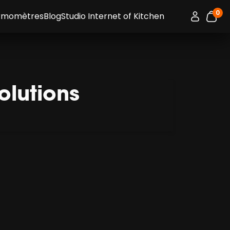
0
Connexion 
ermomètres
Blog
Studio Internet of Kitchen
artic
olutions