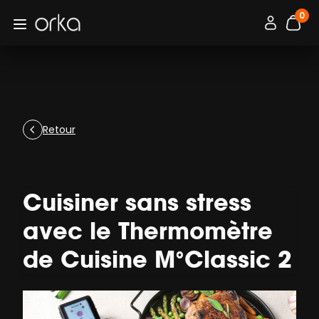
0
Orka
Connexion / 
Open menu
artic
Retour
Cuisiner sans stress
avec le Thermomètre
de Cuisine M°Classic 2