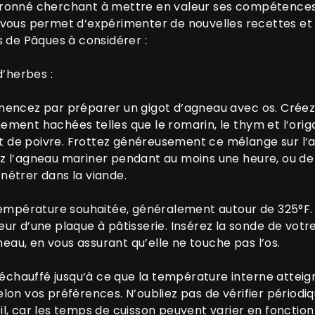
ronné cherchant à mettre en valeur ses compétences o
vous permet d’expérimenter de nouvelles recettes et 
s de Pâques à considérer :
d’herbes :
mencez par préparer un gigot d’agneau avec os. Crée
ent hachées telles que le romarin, le thym et l’origan 
et de poivre. Frottez généreusement ce mélange sur l’a
 l’agneau mariner pendant au moins une heure, ou de 
nétrer dans la viande.
température souhaitée, généralement autour de 325°F. 
érieur d’une plaque à pâtisserie. Insérez la sonde de vot
neau, en vous assurant qu’elle ne touche pas l’os.
réchauffé jusqu’à ce que la température interne atteig
lon vos préférences. N’oubliez pas de vérifier périodi
, car les temps de cuisson peuvent varier en fonction d