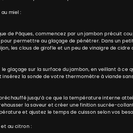
au miel :
que de Pâques, commencez par un jambon précuit coupé 
our permettre au glaçage de pénétrer. Dans un petit b
jon, les clous de girofle et un peu de vinaigre de cid
glaçage sur la surface du jambon, en veillant à ce qu’i
 insérez la sonde de votre thermomètre à viande sans fi
 préchauffé jusqu’à ce que la température interne atte
ehausser la saveur et créer une finition sucrée-collan
empérature et ajustez le temps de cuisson selon vos beso
et au citron :