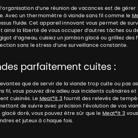
 l’organisation d’une réunion de vacances est de gérer 
ne. Avec un thermomètre à viande sans fil comme le
Me
ssus fluide. Cet appareil innovant vous permet de surv
t ainsi la liberté de vous occuper d’autres tâches ou 
 gigot d’agneau, cuisiez un jambon glacé ou grilliez des f
fection sans le stress d’une surveillance constante.
ndes parfaitement cuites :
vantes que de servir de la viande trop cuite ou pas as
fil, vous pouvez dire adieu aux incidents culinaires e
ent cuisinés. Le
Meat°it 3
fournit des relevés de tempé
ttant de suivre avec précision l’évolution de vos via
glacé doré, vous pouvez être sûr que le
Meat°it 3
vous 
ndres et juteux à chaque fois.