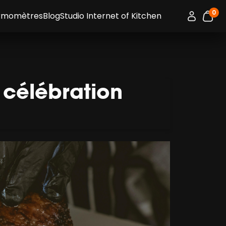
0
Connexion 
ermomètres
Blog
Studio Internet of Kitchen
artic
 célébration