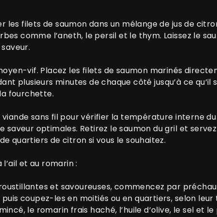
es filets de saumon dans un mélange de jus de citron f
bes comme l’aneth, le persil et le thym. Laissez le 
 saveur.
moyen-vif. Placez les filets de saumon marinés directeme
dant plusieurs minutes de chaque côté jusqu’à ce qu’il s
la fourchette.
viande sans fil pour vérifier la température interne du
ne saveur optimales. Retirez le saumon du gril et serv
e quartiers de citron si vous le souhaitez.
l’ail et au romarin :
oustillantes et savoureuses, commencez par préchauff
puis coupez-les en moitiés ou en quartiers, selon leur 
ncé, le romarin frais haché, l’huile d’olive, le sel et le